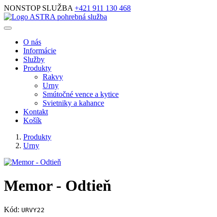
NONSTOP SLUŽBA
+421 911 130 468
O nás
Informácie
Služby
Produkty
Rakvy
Urny
Smútočné vence a kytice
Svietniky a kahance
Kontakt
Košík
Produkty
Urny
Memor - Odtieň
Kód:
URVY22