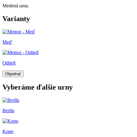
Medená urna.
Varianty
Meď
Odtieň
Vyberáme ďalšie urny
Berlín
Kopo