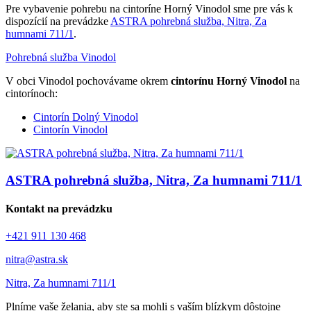
Pre vybavenie pohrebu na cintoríne Horný Vinodol sme pre vás k
dispozícií na prevádzke
ASTRA pohrebná služba, Nitra, Za
humnami 711/1
.
Pohrebná služba Vinodol
V obci Vinodol pochovávame okrem
cintorínu Horný Vinodol
na
cintorínoch:
Cintorín Dolný Vinodol
Cintorín Vinodol
ASTRA pohrebná služba, Nitra, Za humnami 711/1
Kontakt na prevádzku
+421 911 130 468
nitra@astra.sk
Nitra, Za humnami 711/1
Plníme vaše želania, aby ste sa mohli s vaším blízkym dôstojne