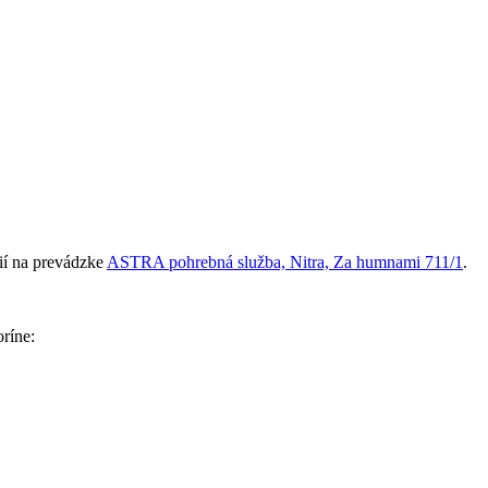
ií na prevádzke
ASTRA pohrebná služba, Nitra, Za humnami 711/1
.
oríne: